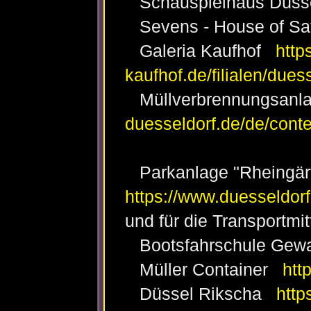
Schauspielhaus Düss
Sevens - House of S
Galeria Kaufhof
http
kaufhof.de/filialen/dues
Müllverbrennungsanl
duesseldorf.de/de/cont
Parkanlage "Rheingä
https://www.duesseldorf
und für die Transportmitt
Bootsfahrschule Ge
Müller Container
htt
Düssel Rikscha
http