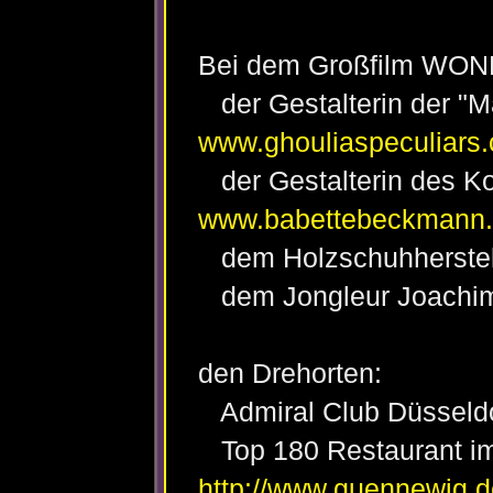
Bei dem Großfilm WOND
der Gestalterin der "
www.ghouliaspeculiars
der Gestalterin des K
www.babettebeckmann
dem Holzschuhherstel
dem Jongleur Joachi
den Drehorten:
Admiral Club Düssel
Top 180 Restaurant i
http://www.guennewig.d