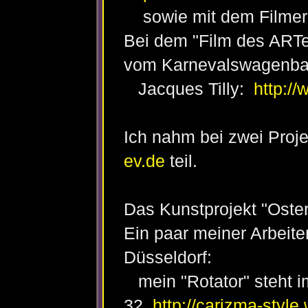
sowie mit dem Filmer 
Bei dem "Film des ARTer
vom Karnevalswagenba
Jacques Tilly:
http:/
Ich nahm bei zwei Proj
ev.de
teil.
Das Kunstprojekt "Oster
Ein paar meiner Arbeite
Düsseldorf:
mein "Rotator" steht im
32
http://carizma-style